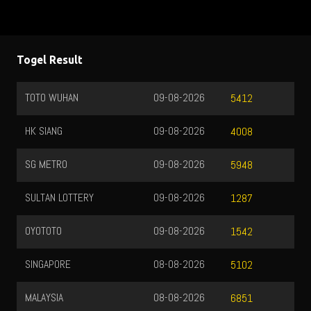
Togel Result
TOTO WUHAN
09-08-2026
5412
HK SIANG
09-08-2026
4008
SG METRO
09-08-2026
5948
SULTAN LOTTERY
09-08-2026
1287
OYOTOTO
09-08-2026
1542
SINGAPORE
08-08-2026
5102
MALAYSIA
08-08-2026
6851