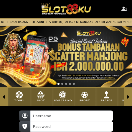
SELAMAT DATANG DI SITUS ONLINE SLOT88KU, DAFTAR & MENANGKAN JACKPOT YANG SUDAH MENUN
TOGEL
SLOT
LIVE CASINO
SPORT
ARCADE
SABU