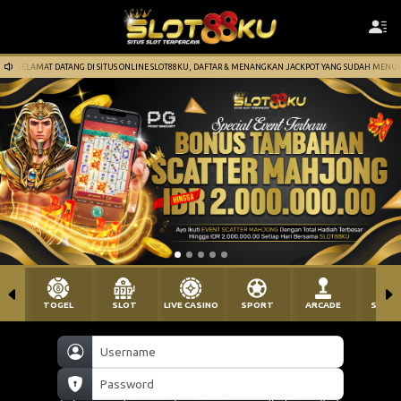
SELAMAT DATANG DI SITUS ONLINE SLOT88KU, DAFTAR & MENANGKAN JACKPOT YANG SUDAH MENUN
TOGEL
SLOT
LIVE CASINO
SPORT
ARCADE
SABU