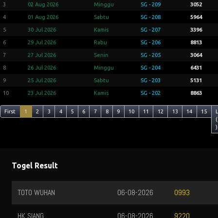
3
02 Aug 2026
Minggu
SG - 209
3052
4
01 Aug 2026
Sabtu
SG - 208
5964
5
30 Jul 2026
Kamis
SG - 207
3396
6
29 Jul 2026
Rabu
SG - 206
8813
7
27 Jul 2026
Senin
SG - 205
3064
8
26 Jul 2026
Minggu
SG - 204
6431
9
25 Jul 2026
Sabtu
SG - 203
5131
10
23 Jul 2026
Kamis
SG - 202
8863
First
1
2
3
4
5
6
7
8
9
10
11
12
13
14
15
(
)
Togel Result
TOTO WUHAN
06-08-2026
0993
HK SIANG
06-08-2026
9220