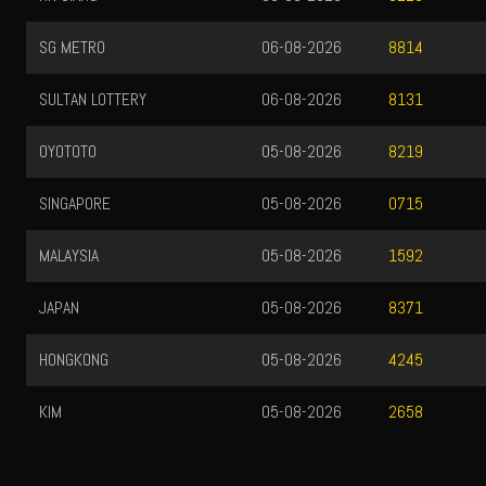
SG METRO
06-08-2026
8814
SULTAN LOTTERY
06-08-2026
8131
OYOTOTO
05-08-2026
8219
SINGAPORE
05-08-2026
0715
MALAYSIA
05-08-2026
1592
JAPAN
05-08-2026
8371
HONGKONG
05-08-2026
4245
KIM
05-08-2026
2658