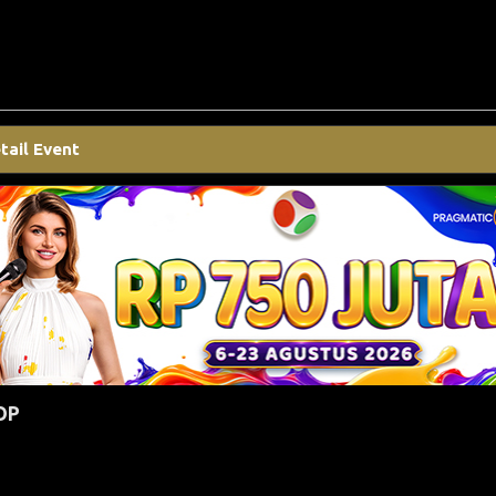
tail Event
OP