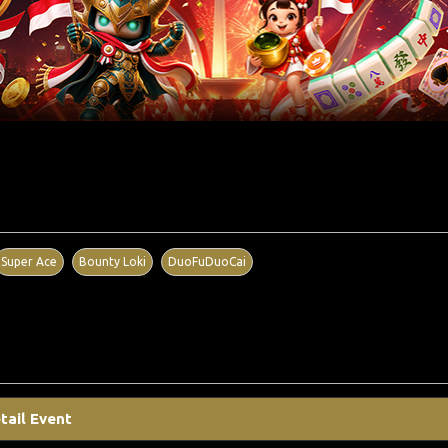
Super Ace
Bounty Loki
DuoFuDuoCai
tail Event