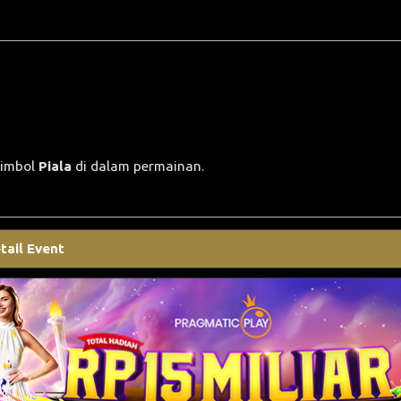
simbol
Piala
di dalam permainan.
tail Event