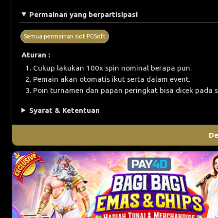
Permainan yang berpartisipasi
Semua permainan slot PGSoft
Aturan :
Cukup lakukan 100x spin nominal berapa pun.
Pemain akan otomatis ikut serta dalam event.
Poin turnamen dan papan peringkat bisa dicek pada 
Syarat & Ketentuan
De