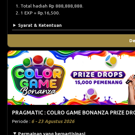
Total hadiah Rp 888,888,888.
1 EXP = Rp.16,500.
Syarat & Ketentuan
De
PRAGMATIC : COLRO GAME BONANZA PRIZE DR
Periode :
6 - 23 Agustus 2026
Permainan yang berpartisipasi