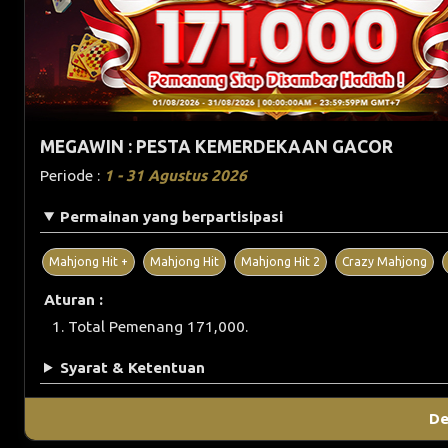
MEGAWIN : PESTA KEMERDEKAAN GACOR
Periode :
1 - 31 Agustus 2026
Permainan yang berpartisipasi
Mahjong Hit +
Mahjong Hit
Mahjong Hit 2
Crazy Mahjong
Aturan :
Total Pemenang 171,000.
Syarat & Ketentuan
De